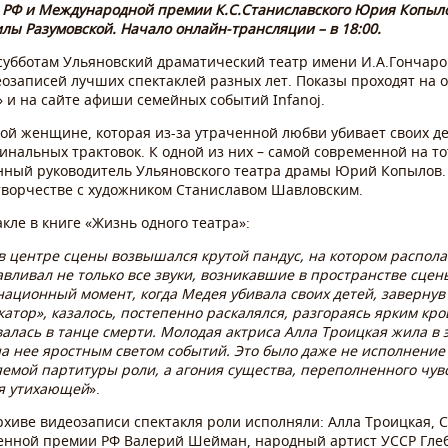
 РФ и Международной премии К.С.Станиславского Юрия Копыло
ы Разумовской. Начало онлайн-трансляции – в 18:00.
субботам Ульяновский драматический театр имени И.А.Гончаро
записей лучших спектаклей разных лет. Показы проходят на о
» и на сайте афиши семейных событий Infanoj.
ой женщине, которая из-за утраченной любви убивает своих де
нальных трактовок. К одной из них – самой современной на тот
ный руководитель Ульяновского театра драмы Юрий Копылов.
отворчестве с художником Станиславом Шавловским.
ле в книге «Жизнь одного театра»:
 в центре сцены возвышался крутой пандус, на котором распо
улавливал не только все звуки, возникавшие в пространстве сце
ционный момент, когда Медея убивала своих детей, завернув 
катор», казалось, постепенно раскалялся, разгораясь ярким кр
лась в танце смерти. Молодая актриса Алла Троицкая жила в э
а нее яростным светом событий. Это было даже не исполнение
емой партитуры роли, а агония существа, переполненного чув
мя утихающей
».
хиве видеозаписи спектакля роли исполняли: Алла Троицкая, 
твенной премии РФ Валерий Шейман, народный артист УССР Гле