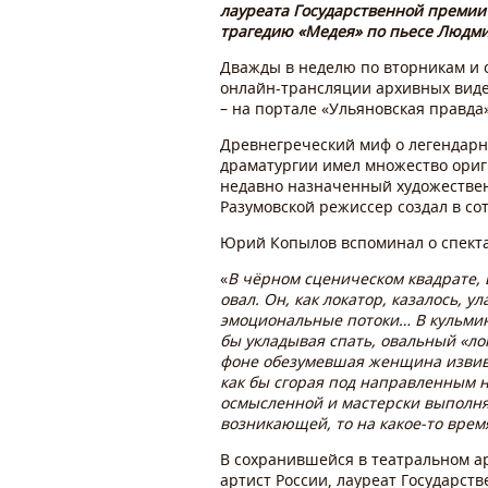
лауреата Государственной премии
трагедию «Медея» по пьесе Людмил
Дважды в неделю по вторникам и 
онлайн-трансляции архивных видео
– на портале «Ульяновская правда
Древнегреческий миф о легендарн
драматургии имел множество ориги
недавно назначенный художествен
Разумовской режиссер создал в с
Юрий Копылов вспоминал о спектак
«
В чёрном сценическом квадрате,
овал. Он, как локатор, казалось, 
эмоциональные потоки… В кульмина
бы укладывая спать, овальный «ло
фоне обезумевшая женщина извива
как бы сгорая под направленным н
осмысленной и мастерски выполня
возникающей, то на какое-то вре
В сохранившейся в театральном ар
артист России, лауреат Государс