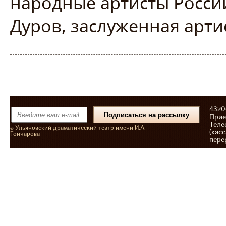
народные артисты Росси
Дуров, заслуженная арти
43206
Прие
Теле
© Ульяновский драматический театр имени И.А.
(касс
Гончарова
пере