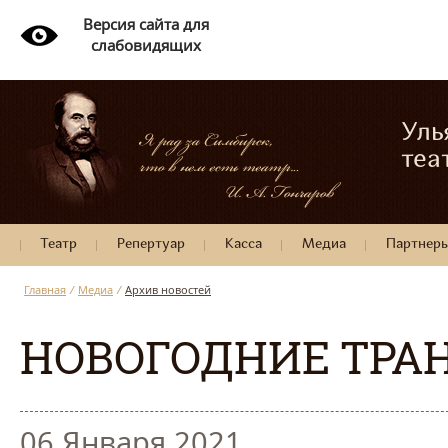
Версия сайта для
слабовидящих
Уль
теа
Театр
Репертуар
Касса
Медиа
Партнер
Главная
/
Медиа
/
Архив новостей
НОВОГОДНИЕ ТРА
06 Января 2021