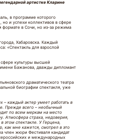
 легендарной артистке Кларине
аль, в программе которого
 но и успехи коллективов в сфере
 формате в Сочи, но из-за режима
города, Хабаровска. Каждый
са: «Спектакль для взрослой
в сфере культуры высшей
и имени Бажанова, дважды дипломант
ьяновского драматического театра
альной биографии спектакля, уже
х – каждый актер умеет работать в
ые. Прежде всего – необычный
одит по всем меркам на место
у. Атмосфера страха, недоверия,
в этом спектакле. У Герцена,
р, как мне кажется, смотрел в это
ила член жюри Фестиваля кандидат
всероссийских и международных