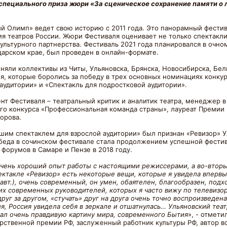
 специального приза жюри «За сценическое сохранение памяти о
й Олимп» ведет свою историю с 2011 года. Это панорамный фестив
 театров России. Жюри Фестиваля оценивает не только спектакли,
льтурного партнерства. Фестиваль 2021 года планировался в очном
дарском крае, был проведен в онлайн-формате.
няли коллективы из Читы, Ульяновска, Брянска, Новосибирска, Бел
ля, которые боролись за победу в трех основных номинациях конкур
 аудитории» и «Спектакль для подростковой аудитории».
нт Фестиваля – театральный критик и аналитик театра, менеджер 
ого конкурса «Профессиональная команда страны», лауреат Преми
орова.
м спектаклем для взрослой аудитории» был признан «Ревизор» Ул
обеда в сочинском фестивале стала продолжением успешной фестив
форумов в Самаре и Пензе в 2018 году.
 очень хороший опыт работы с настоящими режиссерами, а во-вторы
спектакле «Ревизор» есть некоторые вещи, которые я увидела вперв
авт.), очень современный, он умен, обаятелен, благообразен, подх
их современных руководителей, которых я часто вижу по телевизор
уг за другом, «стучать» друг на друга очень точно воспроизведена 
я, Россия увидела себя в зеркале и отшатнулась… Ульяновский теат
дал очень правдивую картину мира, современного Бытия
», - отмет
арственной премии РФ, заслуженный работник культуры РФ, автор 