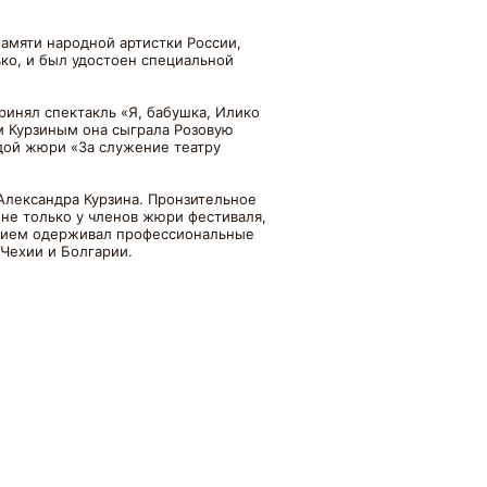
амяти народной артистки России,
ко, и был удостоен специальной
принял спектакль «Я, бабушка, Илико
ом Курзиным она сыграла Розовую
адой жюри «За служение театру
Александра Курзина. Пронзительное
 не только у членов жюри фестиваля,
астием одерживал профессиональные
 Чехии и Болгарии.