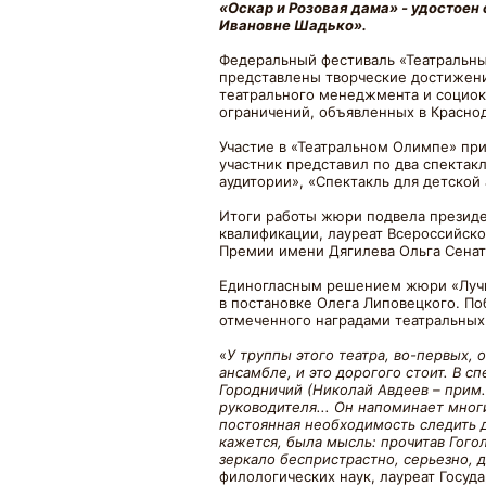
«Оскар и Розовая дама» - удостоен
Ивановне Шадько».
Федеральный фестиваль «Театральны
представлены творческие достижения
театрального менеджмента и социоку
ограничений, объявленных в Красно
Участие в «Театральном Олимпе» при
участник представил по два спектак
аудитории», «Спектакль для детской
Итоги работы жюри подвела президе
квалификации, лауреат Всероссийск
Премии имени Дягилева Ольга Сенат
Единогласным решением жюри «Лучши
в постановке Олега Липовецкого. П
отмеченного наградами театральных 
«
У труппы этого театра, во-первых,
ансамбле, и это дорогого стоит. В 
Городничий (Николай Авдеев – прим.
руководителя... Он напоминает мног
постоянная необходимость следить др
кажется, была мысль: прочитав Гогол
зеркало беспристрастно, серьезно, 
филологических наук, лауреат Госуд