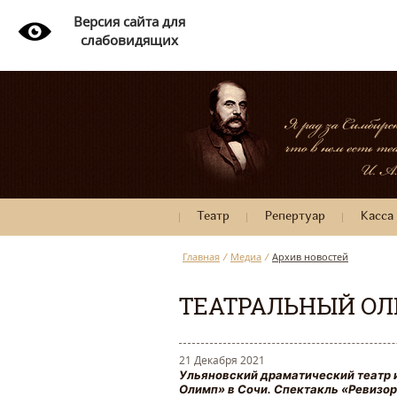
Версия сайта для
слабовидящих
Театр
Репертуар
Касса
Главная
/
Медиа
/
Архив новостей
ТЕАТРАЛЬНЫЙ О
21 Декабря 2021
Ульяновский драматический театр 
Олимп» в Сочи. Спектакль «Ревизо