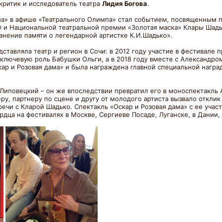
критик и исследователь театра
Лидия Богова
.
ма» в афише «Театрального Олимпа» стал событием, посвященным п
Ф и Национальной театральной премии «Золотая маска» Клары Шадь
анение памяти о легендарной артистке К.И.Шадько».
тавляла театр и регион в Сочи: в 2012 году участие в фестивале 
 ключевую роль Бабушки Ольги, а в 2018 году вместе с Александр
кар и Розовая дама» и была награждена главной специальной нагр
Липовецкий – он же впоследствии превратил его в моноспектакль 
у, партнеру по сцене и другу от молодого артиста вызвало отклик
тречи с Кларой Шадько. Спектакль «Оскар и Розовая дама» с ее уч
рдца на фестивалях в Москве, Сергиеве Посаде, Луганске, в Дании,