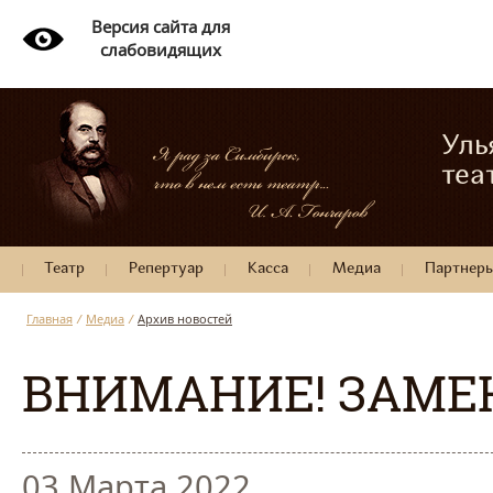
Версия сайта для
слабовидящих
Уль
теа
Театр
Репертуар
Касса
Медиа
Партнер
Главная
/
Медиа
/
Архив новостей
ВНИМАНИЕ! ЗАМЕ
03 Марта 2022