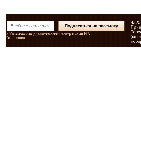
43206
Прие
Теле
© Ульяновский драматический театр имени И.А.
(касс
Гончарова
пере