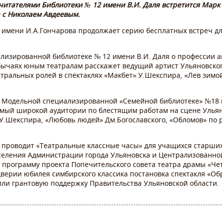
 читателями Библиотеки № 12 имени В.И. Даля встретится Марк
 с Николаем Авдеевым.
 имени И.А.Гончарова продолжает серию бесплатных встреч д
ализированной библиотеке № 12 имени В.И. Даля о профессии а
бычаях юным театралам расскажет ведущий артист Ульяновског
тральных ролей в спектаклях «Макбет» У.Шекспира, «Лев зимо
 в Модельной специализированной «Семейной библиотеке» №18 
омый широкой аудитории по блестящим работам на сцене Ульян
У.Шекспира, «Любовь людей» Дм.Богославского, «Обломов» по 
 проводит «Театральные классные часы» для учащихся старших
аселения Администрации города Ульяновска и Централизованно
в программу проекта Попечительского совета театра драмы «Че
дверии юбилея симбирского классика постановка спектакля «Об
ли грантовую поддержку Правительства Ульяновской области.