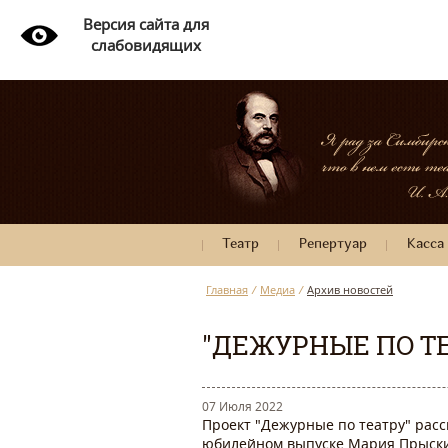
Версия сайта для
слабовидящих
Театр
Репертуар
Касса
Главная
/
Медиа
/
Архив новостей
"ДЕЖУРНЫЕ ПО ТЕ
07 Июля 2022
Проект "Дежурные по театру" расс
юбилейном выпуске Мария Прыскин