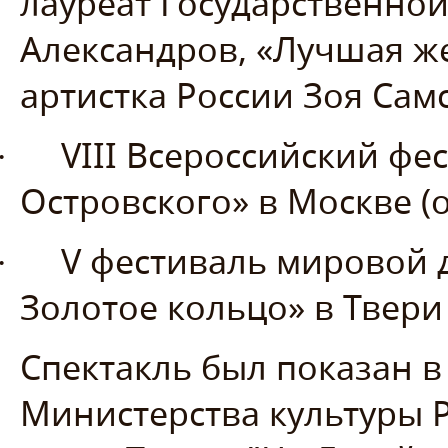
лауреат Государственно
Александров, «Лучшая же
артистка России Зоя Сам
VIII Всероссийский фе
·
Островского» в Москве (о
V фестиваль мировой 
·
Золотое кольцо» в Твери
Спектакль был показан в
Министерства культуры 