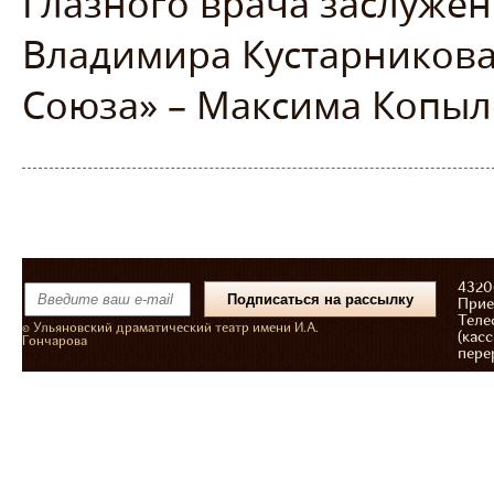
Глазного врача заслужен
Владимира Кустарникова
Союза» – Максима Копыл
43206
Прие
Теле
© Ульяновский драматический театр имени И.А.
(касс
Гончарова
пере