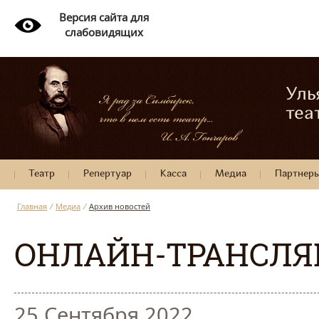
Версия сайта для
слабовидящих
Уль
теа
Театр
Репертуар
Касса
Медиа
Партнер
Главная
/
Медиа
/
Архив новостей
ОНЛАЙН-ТРАНСЛЯ
25 Сентября 2022