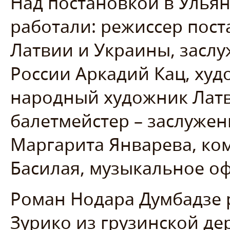
Над постановкой в Улья
работали: режиссер пос
Латвии и Украины, заслу
России Аркадий Кац, ху
народный художник Латв
балетмейстер – заслуже
Маргарита Январева, ко
Басилая, музыкальное о
Роман Нодара Думбадзе 
Зурико из грузинской д