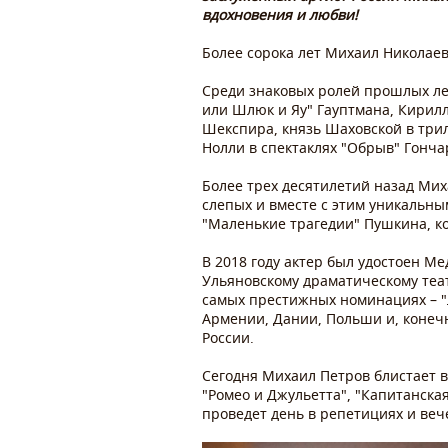
вдохновения и любви!
Более сорока лет Михаил Николаев
Среди знаковых ролей прошлых ле
или Шлюк и Яу" Гауптмана, Кирилло
Шекспира, князь Шаховской в трил
Нолли в спектаклях "Обрыв" Гонча
Более трех десятилетий назад Ми
слепых и вместе с этим уникальным
"Маленькие трагедии" Пушкина, к
В 2018 году актер был удостоен М
Ульяновскому драматическому теат
самых престижных номинациях – "Л
Армении, Дании, Польши и, конечн
России.
Сегодня Михаил Петров блистает в
"Ромео и Джульетта", "Капитанская
проведет день в репетициях и веч