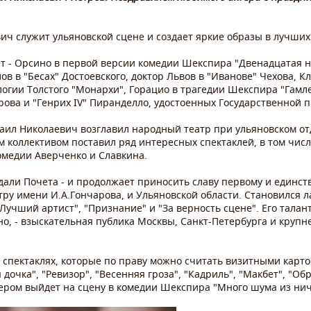
ич служит ульяновской сцене и создает яркие образы в лучших
т - Орсино в первой версии комедии Шекспира "Двенадцатая н
в в "Бесах" Достоевского, доктор Львов в "Иванове" Чехова, Кл
огии Толстого "Монархи", Горацио в трагедии Шекспира "Гамле
рова и "Генрих IV" Пиранделло, удостоенных Государственной 
хаил Николаевич возглавил народный театр при ульяновском о
 коллективом поставил ряд интересных спектаклей, в том числе
омедии Аверченко и Славкина.
едали Почета - и продолжает приносить славу первому и единст
ру имени И.А.Гончарова, и Ульяновской области. Становился 
учший артист", "Признание" и "За верность сцене". Его талан
о, - взыскательная публика Москвы, Санкт-Петербурга и круп
 спектаклях, которые по праву можно считать визитными карточ
 дочка", "Ревизор", "Весенняя гроза", "Кадриль", "Макбет", "О
ером выйдет на сцену в комедии Шекспира "Много шума из нич