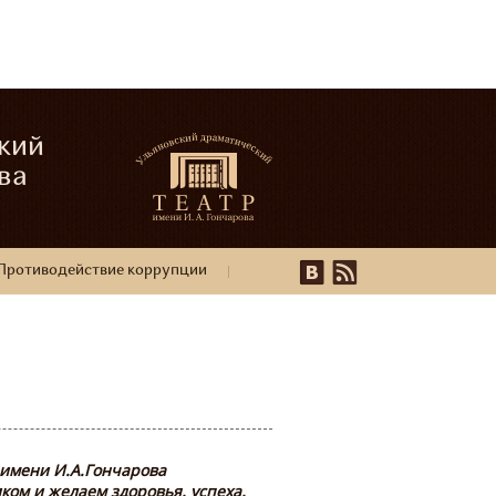
кий
ва
Противодействие коррупции
 имени И.А.Гончарова
ом и желаем здоровья, успеха,