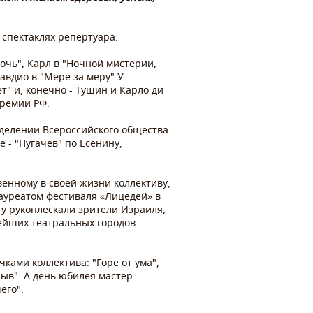
 спектаклях репертуара.
очь", Карл в "Ночной мистерии,
авдио в "Мере за меру" У
т" и, конечно - Тушин и Карло ди
премии РФ.
тделении Всероссийского общества
 - "Пугачев" по Есенину,
венному в своей жизни коллективу,
лауреатом фестиваля «Лицедей» в
ту рукоплескали зрители Израиля,
нейших театральных городов
ками коллектива: "Горе от ума",
брыв". А день юбилея мастер
его".