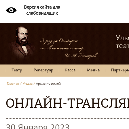
Версия сайта для
слабовидящих
Уль
теа
Театр
Репертуар
Касса
Медиа
Партнер
Главная
/
Медиа
/
Архив новостей
ОНЛАЙН-ТРАНСЛЯ
30 Января 2023