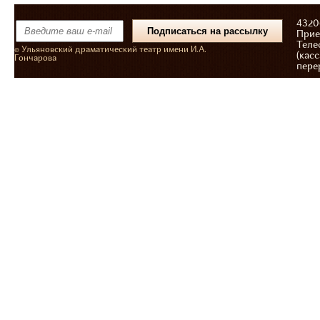
43206
Прие
Теле
© Ульяновский драматический театр имени И.А.
(касс
Гончарова
пере