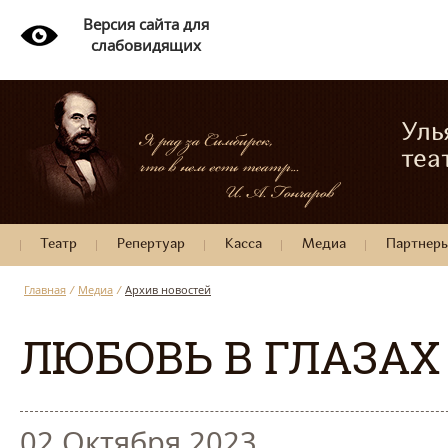
Версия сайта для
слабовидящих
Уль
теа
Театр
Репертуар
Касса
Медиа
Партнер
Главная
/
Медиа
/
Архив новостей
ЛЮБОВЬ В ГЛАЗА
02 Октября 2023