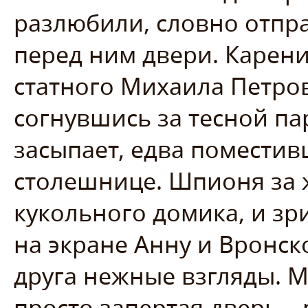
разлюбили, словно отпра
перед ним двери. Карени
статного Михаила Петро
согнувшись за тесной пар
засыпает, едва помести
столешнице. Шпионя за ж
кукольного домика, и зр
на экране Анну и Вронск
друга нежные взгляды. М
просто запертая дверь –