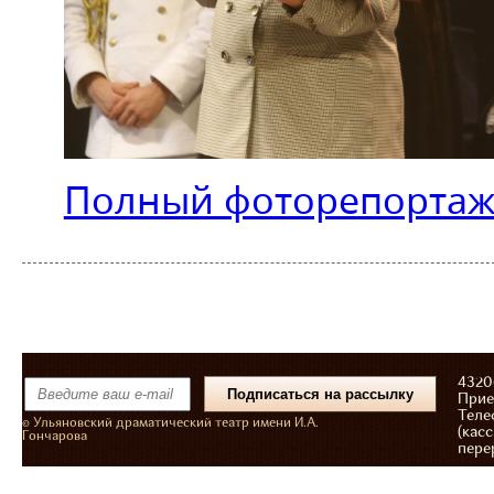
Полный фоторепортаж
43206
Прие
Теле
© Ульяновский драматический театр имени И.А.
(касс
Гончарова
пере