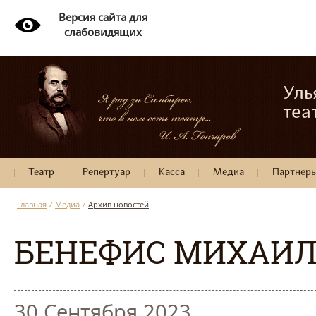
Версия сайта для
слабовидящих
Уль
теа
Театр
Репертуар
Касса
Медиа
Партнер
Главная
/
Медиа
/
Архив новостей
БЕНЕФИС МИХАИЛ
30 Сентября 2023