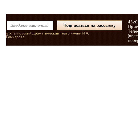
43206
Прие
Теле
© Ульяновский драматический театр имени И.А.
(касс
Гончарова
пере