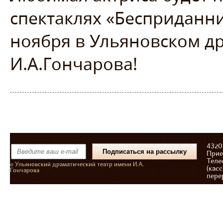
спектаклях «Бесприданн
ноября в Ульяновском д
И.А.Гончарова!
43206
Прие
Теле
© Ульяновский драматический театр имени И.А.
(касс
Гончарова
пере