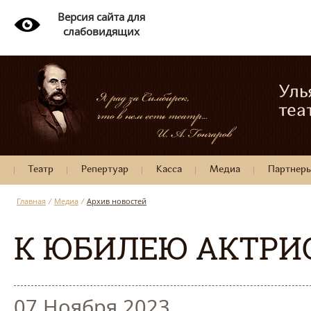
Версия сайта для
слабовидящих
Уль
теа
Театр
Репертуар
Касса
Медиа
Партнер
Главная
/
Медиа
/
Архив новостей
К ЮБИЛЕЮ АКТРИ
07 Ноября 2023