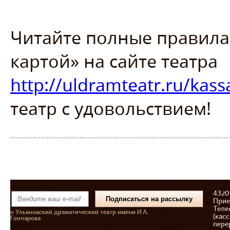
Читайте полные правил
картой» на сайте театра
http://uldramteatr.ru/kass
театр с удовольствием!
43206
Прие
Теле
© Ульяновский драматический театр имени И.А.
(касс
Гончарова
пере