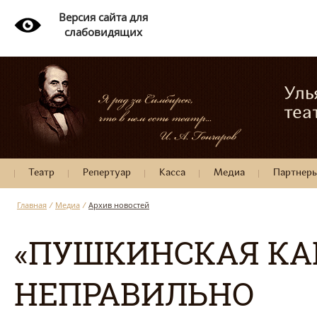
Версия сайта для
слабовидящих
Уль
теа
Театр
Репертуар
Касса
Медиа
Партнер
Главная
/
Медиа
/
Архив новостей
«ПУШКИНСКАЯ КАР
НЕПРАВИЛЬНО