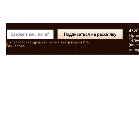
43206
Прие
Теле
© Ульяновский драматический театр имени И.А.
(касс
Гончарова
пере