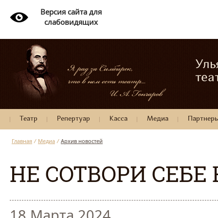
Версия сайта для
слабовидящих
Уль
теа
Театр
Репертуар
Касса
Медиа
Партнер
Главная
/
Медиа
/
Архив новостей
НЕ СОТВОРИ СЕБЕ
18 Марта 2024