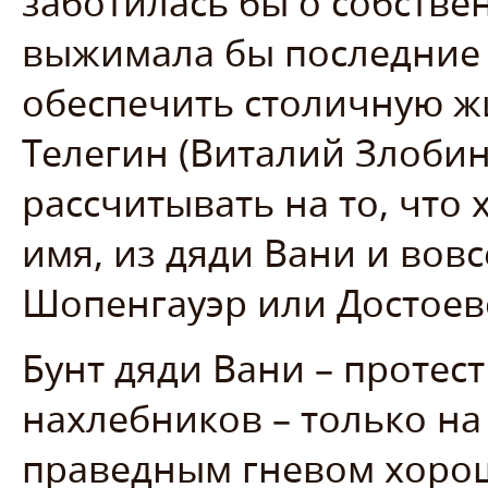
заботилась бы о собствен
выжимала бы последние 
обеспечить столичную ж
Телегин (Виталий Злобин
рассчитывать на то, что 
имя, из дяди Вани и вов
Шопенгауэр или Достое
Бунт дяди Вани – протес
нахлебников – только на
праведным гневом хорош