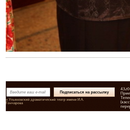
43206
Прие
Теле
© Ульяновский драматический театр имени И.А.
(касс
Гончарова
пере