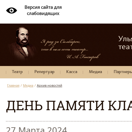
Версия сайта для
слабовидящих
Уль
теа
Театр
Репертуар
Касса
Медиа
Партнер
Главная
/
Медиа
/
Архив новостей
ДЕНЬ ПАМЯТИ КЛ
27 Марта 2024