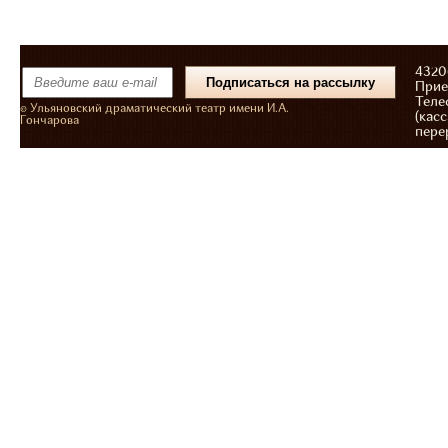
43206
Прие
Теле
© Ульяновский драматический театр имени И.А.
(касс
Гончарова
пере