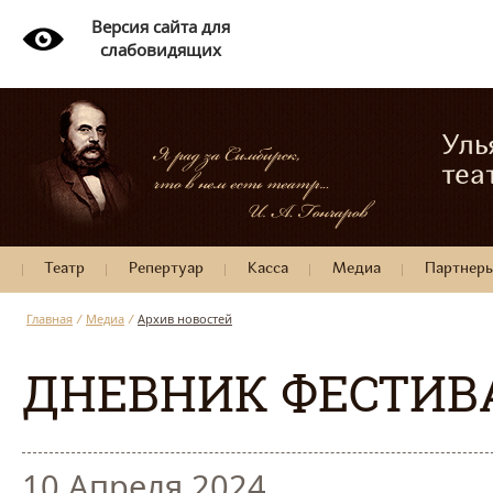
Версия сайта для
слабовидящих
Уль
теа
Театр
Репертуар
Касса
Медиа
Партнер
Главная
/
Медиа
/
Архив новостей
ДНЕВНИК ФЕСТИВ
10 Апреля 2024