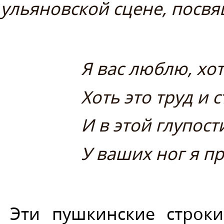
ульяновской сцене, посвя
Я вас люблю, хот
Хоть это труд и 
И в этой глупост
У ваших ног я п
Эти пушкинские строк