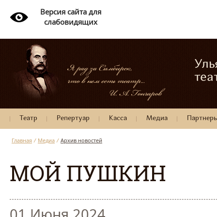
Версия сайта для
слабовидящих
Уль
теа
Театр
Репертуар
Касса
Медиа
Партнер
Главная
/
Медиа
/
Архив новостей
МОЙ ПУШКИН
01 Июня 2024