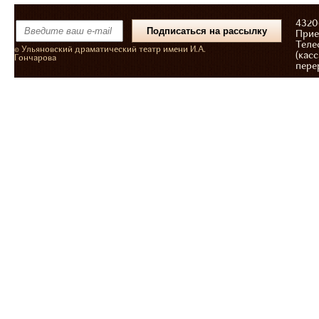
43206
Прие
Теле
© Ульяновский драматический театр имени И.А.
(касс
Гончарова
пере