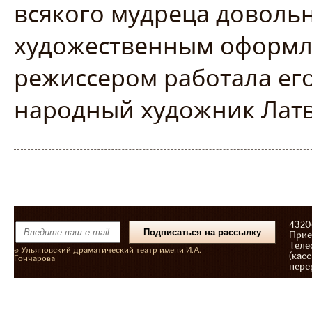
всякого мудреца довольн
художественным оформле
режиссером работала его
народный художник Латв
43206
Прие
Теле
© Ульяновский драматический театр имени И.А.
(касс
Гончарова
пере