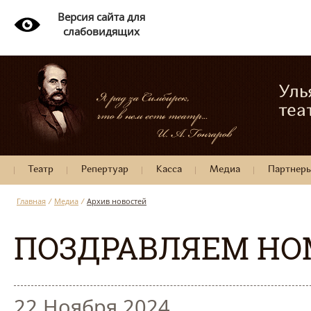
Версия сайта для
слабовидящих
Уль
теа
Театр
Репертуар
Касса
Медиа
Партнер
Главная
/
Медиа
/
Архив новостей
ПОЗДРАВЛЯЕМ НО
22 Ноября 2024