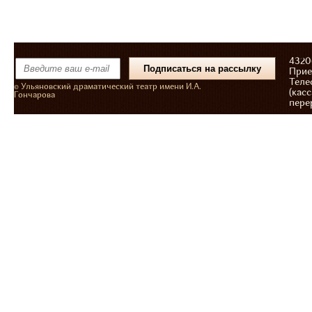
43206
Прие
Теле
© Ульяновский драматический театр имени И.А.
(касс
Гончарова
пере