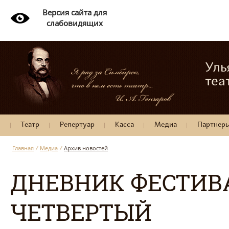
Версия сайта для
слабовидящих
Уль
теа
Театр
Репертуар
Касса
Медиа
Партнер
Главная
/
Медиа
/
Архив новостей
ДНЕВНИК ФЕСТИВА
ЧЕТВЕРТЫЙ