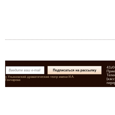
43206
Прие
Теле
© Ульяновский драматический театр имени И.А.
(касс
Гончарова
пере