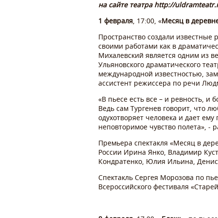
на сайте театра http://uldramteatr.
1 февраля
, 17:00, «
Месяц в деревн
Пространство создали известные 
своими работами как в драматичес
Михалевский является одним из ве
Ульяновского драматического теат
международной известностью, заме
ассистент режиссера по речи Люд
«В пьесе есть все – и ревность, и 
Ведь сам Тургенев говорит, что лю
одухотворяет человека и дает ему
неповторимое чувство полета», - 
Премьера спектакля «Месяц в дере
России Ирина Янко, Владимир Кус
Кондратенко, Юлия Ильина, Денис 
Спектакль Сергея Морозова по пьес
Всероссийского фестиваля «Старей