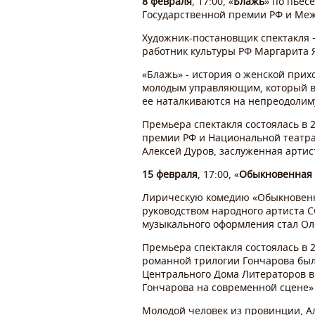
8 февраля
, 17:00, «
Блажь
» по пьес
Государственной премии РФ и Ме
Художник-постановщик спектакля 
работник культуры РФ Маргарита 
«Блажь» - история о женской прихо
молодым управляющим, который в
ее наталкиваются на непреодолиму
Премьера спектакля состоялась в 2
премии РФ и Национальной театра
Алексей Дуров, заслуженная артис
15 февраля
, 17:00, «
Обыкновенная 
Лирическую комедию «Обыкновенн
руководством народного артиста 
музыкального оформления стал Ол
Премьера спектакля состоялась в 2
романной трилогии Гончарова была
Центрального Дома Литераторов в 
Гончарова на современной сцене» 
Молодой человек из провинции, А