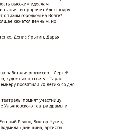
ность высоким идеалам,
мечтания, и пророчит Александру
т с тихим городком на Волге?
тоящее кажется вечным, но
тенко, Денис Ярыгин, Дарья
ва работали: режиссер – Сергей
, художник по свету – Тарас
емьеру посвятили 70-летию со дня
 театралы помнят участницу
не Ульяновского театра драмы и
Евгений Редюк, Виктор Чукин,
 Людмила Даньшина, артисты