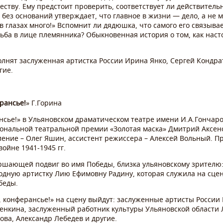
ству. Ему предстоит проверить, соответствует ли действитель
без оснований утверждает, что главное в жизни — дело, а не 
 в глазах много!» Вспомнит ли дядюшка, что самого его связывае
ьба в лице племянника? Обыкновенная история о том, как нас
олнят заслуженная артистка России Ирина Янко, Сергей Кондра
гие.
рансье!
» Г.Горина
сье!» в Ульяновском драматическом театре имени И.А.Гончаро
ональной театральной премии «Золотая маска» Дмитрий Аксенов
ение – Олег Яшин, ассистент режиссера – Алексей Вольный. Пр
ойне 1941-1945 гг.
ршающей подвиг во имя Победы, близка ульяновскому зрителю:
одную артистку Лию Ефимовну Радину, которая служила на сце
беды.
 конферансье!» на сцену выйдут: заслуженные артисты России 
енкина, заслуженный работник культуры Ульяновской области
ва, Александр Лебедев и другие.