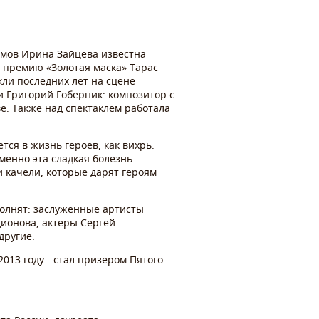
юмов Ирина Зайцева известна
а премию «Золотая маска» Тарас
ли последних лет на сцене
и Григорий Гоберник: композитор с
е. Также над спектаклем работала
ется в жизнь героев, как вихрь.
именно эта сладкая болезнь
и качели, которые дарят героям
полнят: заслуженные артисты
дионова, актеры Сергей
другие.
2013 году - стал призером Пятого