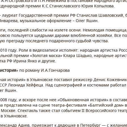
е А.Н.Островского и П.Н.Невежина в постановке народного артис
ждународной премии К.С.Станиславского Юрия Копылова.
– лауреат Государственной премии РФ Станислав Шавловский, 
Январева, музыкальное оформление – Олег Яшин.
ти, последней слабости на излете осени. Немолодая помещица, 
овсю пользуется щедрыми дарами влюбленной хозяйки. Все по
ю преграду последнего подаренного судьбой чувства.
010 году. Роли в видеозаписи исполнят: народная артистка Рос
льной премии «Золотая маска» Клара Шадько, народные артист
тка РФ Ирина Янко и другие.
история
» по роману И.А.Гончарова
ая история» в Ульяновске поставил режиссер Денис Кожевник
СССР Леонида Хейфеца. Над сценографией и костюмами работал
ег Яшин.
008 году, и вскоре после нее «Обыкновенная история» в состав
 представлена на сцене театра-фестиваля «Балтийский дом» в
Москве. Спектакль также стал событием II Всероссийского теа
в Ульяновске.
лександр Адуев, приезжает к дядюшке в Петербург — с желани