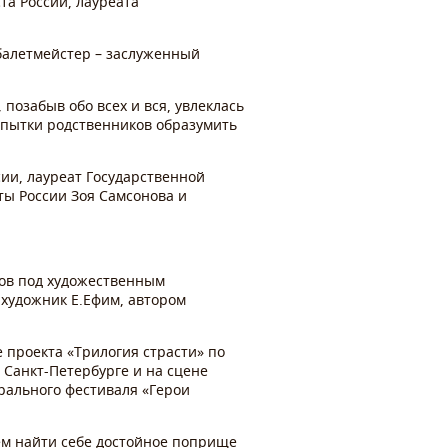
та России, лауреата
балетмейстер – заслуженный
позабыв обо всех и вся, увлеклась
пытки родственников образумить
сии, лауреат Государственной
ы России Зоя Самсонова и
ов под художественным
 художник Е.Ефим, автором
е проекта «Трилогия страсти» по
 Санкт-Петербурге и на сцене
трального фестиваля «Герои
ем найти себе достойное поприще