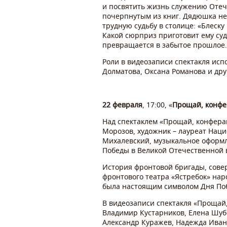
и посвятить жизнь служению Отече
почерпнутым из книг. Дядюшка не 
трудную судьбу в столице: «Блеску
Какой сюрприз приготовит ему суд
превращается в забытое прошлое.
Роли в видеозаписи спектакля исп
Долматова, Оксана Романова и дру
22 февраля
, 17:00, «
Прощай, конфе
Над спектаклем «Прощай, конферан
Морозов, художник – лауреат Наци
Михалевский, музыкальное оформл
Победы в Великой Отечественной в
История фронтовой бригады, сове
фронтового театра «Ястребок» нар
была настоящим символом Дня По
В видеозаписи спектакля «Прощай,
Владимир Кустарников, Елена Шуб
Александр Куражев, Надежда Ивано