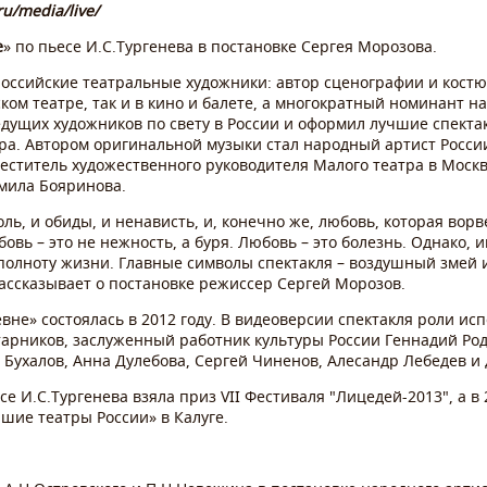
ru/media/live/
е
» по пьесе И.С.Тургенева в постановке Сергея Морозова.
российские театральные художники: автор сценографии и кост
ком театре, так и в кино и балете, а многократный номинант н
дущих художников по свету в России и оформил лучшие спектак
ра. Автором оригинальной музыки стал народный артист Росси
ститель художественного руководителя Малого театра в Москв
мила Бояринова.
боль, и обиды, и ненависть, и, конечно же, любовь, которая ворв
бовь – это не нежность, а буря. Любовь – это болезнь. Однако, 
 полноту жизни. Главные символы спектакля – воздушный змей 
рассказывает о постановке режиссер Сергей Морозов.
вне» состоялась в 2012 году. В видеоверсии спектакля роли ис
тарников, заслуженный работник культуры России Геннадий Ро
Бухалов, Анна Дулебова, Сергей Чиненов, Алесандр Лебедев и 
е И.С.Тургенева взяла приз VII Фестиваля "Лицедей-2013", а в 
шие театры России» в Калуге.