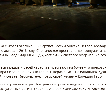
ка сыграет заслуженный артист России Михаил Петров. Молод
ю актера в 2018 году. Сценическое пространство придумал и в
раины Владимир МЕДВЕДЬ, костюмы и световое оформление созд
ься предмету своей страсти в чувствах, тем более что прекрас
ира Сирано не привык терпеть поражение – но банальная дуэль
, и создает бессмертную поэму своей жизни – Комедию Героя 
часть труппы театра. Центральные роли в видеоверсии исполн
заслуженный артист Украины Андрей БОРИСЛАВСКИЙ, Алексе