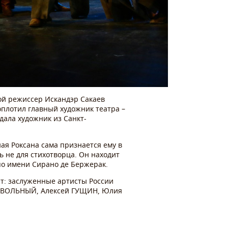
ой режиссер Искандэр Сакаев
оплотил главный художник театра –
ала художник из Санкт-
ная Роксана сама признается ему в
 не для стихотворца. Он находит
по имени Сирано де Бержерак.
ят: заслуженные артисты России
й ВОЛЬНЫЙ, Алексей ГУЩИН, Юлия