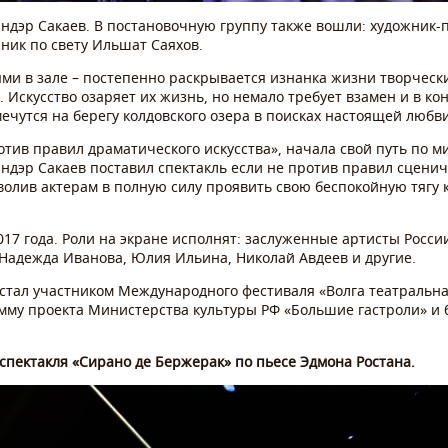
андэр Сакаев. В постановочную группу также вошли: художник-
ник по свету Ильшат Саяхов.
ми в зале – постепенно раскрывается изнанка жизни творчески
.. Искусство озаряет их жизнь, но немало требует взамен и в к
мечутся на берегу колдовского озера в поисках настоящей любв
отив правил драматического искусства», начала свой путь по 
андэр Сакаев поставил спектакль если не против правил сцениче
волив актерам в полную силу проявить свою беспокойную тягу
017 года. Роли на экране исполнят: заслуженные артисты Росси
Надежда Иванова, Юлия Ильина, Николай Авдеев и другие.
стал участником Международного фестиваля «Волга театральная
мму проекта Министерства культуры РФ «Большие гастроли» и б
 спектакля «Сирано де Бержерак» по пьесе Эдмона Ростана.