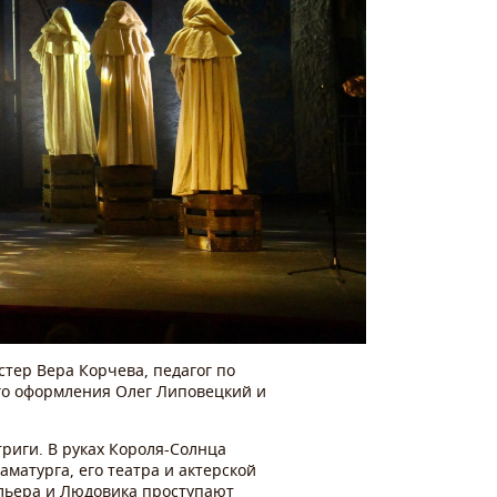
тер Вера Корчева, педагог по
го оформления Олег Липовецкий и
риги. В руках Короля-Солнца
аматурга, его театра и актерской
ольера и Людовика проступают