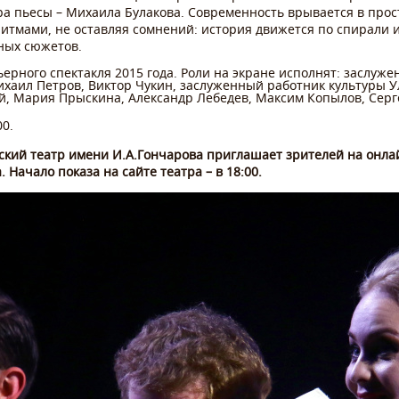
ра пьесы – Михаила Булакова. Современность врывается в прос
тмами, не оставляя сомнений: история движется по спирали 
чных сюжетов.
ерного спектакля 2015 года. Роли на экране исполнят: заслуж
ихаил Петров, Виктор Чукин, заслуженный работник культуры 
й, Мария Прыскина, Александр Лебедев, Максим Копылов, Серг
00.
ский театр имени И.А.Гончарова приглашает зрителей на онла
 Начало показа на сайте театра – в 18:00.