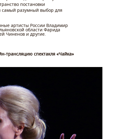
транство постановки
и самый разумный выбор для
енные артисты России Владимир
Ульяновской области Фарида
ей Чиненов и другие.
йн-трансляцию спектакля «Чайка»