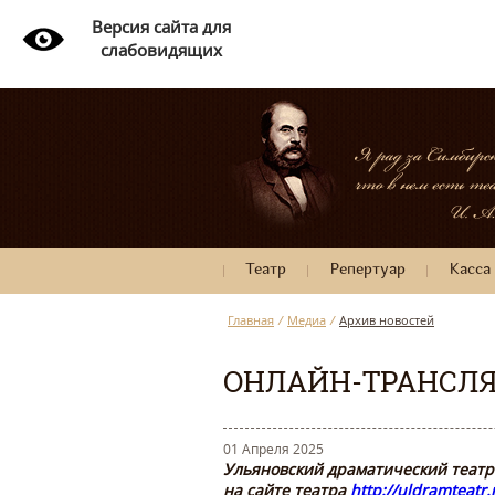
Версия сайта для
слабовидящих
Театр
Репертуар
Касса
Главная
/
Медиа
/
Архив новостей
ОНЛАЙН-ТРАНСЛЯ
01 Апреля 2025
Ульяновский драматический театр
на сайте театра
http://uldramteatr.