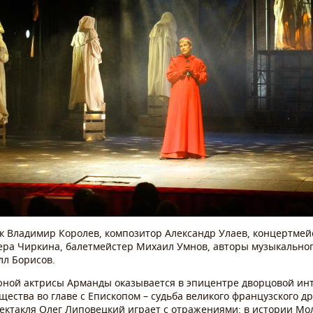
к Владимир Королев, композитор Александр Улаев, концертмейс
Вера Чиркина, балетмейстер Михаил Умнов, авторы музыкально
лл Борисов.
ной актрисы Арманды оказывается в эпицентре дворцовой инт
ества во главе с Епископом – судьба великого французского др
ектакля Олег Липовецкий играет с отражениями: в истории М