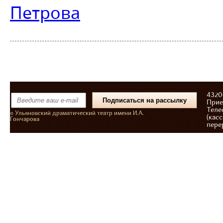
Петрова
43206
Прие
Теле
© Ульяновский драматический театр имени И.А.
(касс
Гончарова
пере