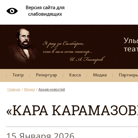
Версия сайта для
слабовидящих
Уль
теа
Театр
Репертуар
Касса
Медиа
Партнер
Главная
/
Медиа
/
Архив новостей
«КАРА КАРАМАЗОВ
15 Января 2026