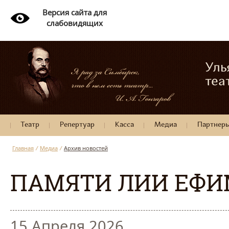
Версия сайта для
слабовидящих
Уль
теа
Театр
Репертуар
Касса
Медиа
Партнер
Главная
/
Медиа
/
Архив новостей
ПАМЯТИ ЛИИ ЕФИ
15 Апреля 2026