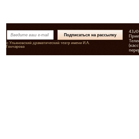
43206
Прие
Теле
© Ульяновский драматический театр имени И.А.
(касс
Гончарова
пере