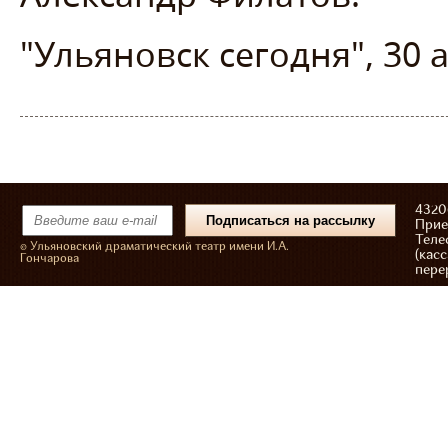
"Ульяновск сегодня", 30 а
43206
Прие
Теле
© Ульяновский драматический театр имени И.А.
(касс
Гончарова
пере