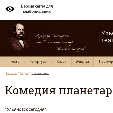
Версия сайта для
слабовидящих
Уль
теа
Театр
Репертуар
Касса
Медиа
Партне
Главная
/
Медиа
/
Пресса о нас
Комедия планетар
"Ульяновск сегодня"