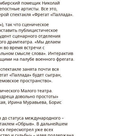
 симбирский помещик Николай
епостные артисты. Все это,
ерой спектакля «Фрегат «Паллада».
), так что сценическое
оставить публицистическое
удент сценарного отделения
ого драмтеатра. «Мы делаем
н во время встречи с
альном смысле слова». Интерактив
ящими на палубе военного фрегата.
спектакле занята почти вся
гат «Паллада» будет сыгран,
ремовское пространство».
мического Малого театра.
мудреца довольно простоты»
кая, Ирина Муравьева, Борис
 до статуса международного –
ектаклем «Обрыв». В дальнейшем
вск пересмотрел уже всех
ство и судьбы» – идея поддержана