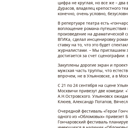
цифра не круглая, но все же – два
Дурасов, владелец крепостного теа
конечно, очень условно, безусловн
В репертуаре театра есть «гончар
воплощение романа-путешествия к
произведение на драматической с
ВГИКа, сделал инсценировку рома
ставку на то, что это будет спект
журналистами. – Мы приглашаем зр
достигается за счет сценографии: 
Закуплены дорогие экран и проект
мужская часть труппы, что естест
впрочем, не в Ульяновске, а в Мо
С 21 по 24 сентября на сцене Уль
Москвичи привезут две комедии: «
А.Н.Островского. Ульяновск ожида
Клюев, Александр Потапов, Вячесл
Очередной фестиваль «Герои Гонча
одного из «Обломовых» привезет Б
Гончаровский фестиваль планирует
имеющихся в наличии «Обломовых»)