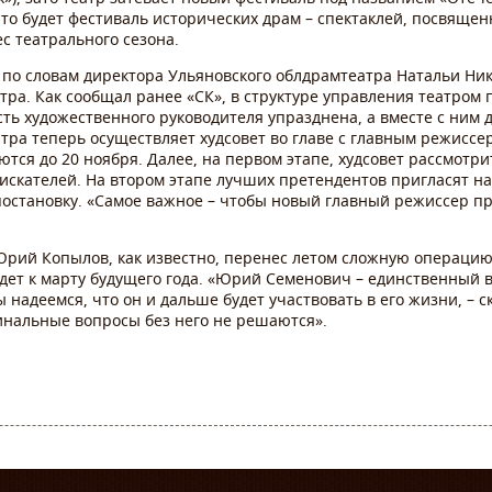
то будет фестиваль исторических драм – спектаклей, посвящен
ес театрального сезона.
о, по словам директора Ульяновского облдрамтеатра Натальи Ни
тра. Как сообщал ранее «СК», в структуре управления театром
ть художественного руководителя упразднена, а вместе с ним д
ра теперь осуществляет худсовет во главе с главным режиссеро
ются до 20 ноября. Далее, на первом этапе, худсовет рассмотр
оискателей. На втором этапе лучших претендентов пригласят на
остановку. «Самое важное – чтобы новый главный режиссер пр
Юрий Копылов, как известно, перенес летом сложную операцию
ыйдет к марту будущего года. «Юрий Семенович – единственный 
 надеемся, что он и дальше будет участвовать в его жизни, – 
инальные вопросы без него не решаются».