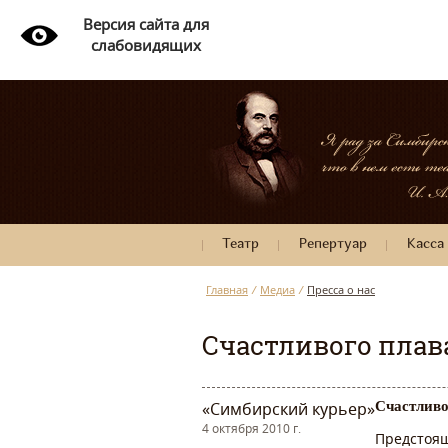
Версия сайта для
слабовидящих
Театр
Репертуар
Касса
Главная
/
Медиа
/
Пресса о нас
Счастливого плав
«Симбирский курьер»
Счастливо
4 октября 2010 г.
Предстоящ