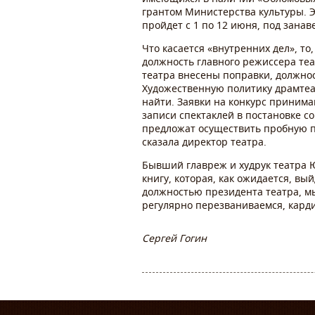
грантом Министерства культуры. Э
пройдет с 1 по 12 июня, под занав
Что касается «внутренних дел», т
должность главного режиссера теа
театра внесены поправки, должнос
Художественную политику драмтеат
найти. Заявки на конкурс принима
записи спектаклей в постановке с
предложат осуществить пробную п
сказала директор театра.
Бывший главреж и худрук театра 
книгу, которая, как ожидается, в
должностью президента театра, мы
регулярно перезваниваемся, кард
Сергей Гогин