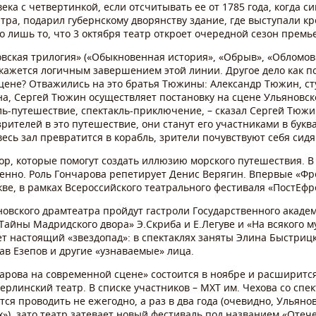
 века с четвертинкой, если отсчитывать ее от 1785 года, когда
тра, подарил губернскому дворянству здание, где выступали кр
о лишь то, что 3 октября театр откроет очередной сезон премь
овская трилогия» («Обыкновенная история», «Обрыв», «Обломов»
ажется логичным завершением этой линии. Другое дело как п
цене? Отважились на это братья Тюжины: Александр Тюжин, ст
на, Сергей Тюжин осуществляет постановку на сцене Ульяновск
акль-путешествие, спектакль-приключение, – сказал Сергей Тюжи
ителей в это путешествие, они станут его участниками в букв
весь зал превратится в корабль, зрители почувствуют себя сид
ор, которые помогут создать иллюзию морского путешествия. В 
венно. Роль Гончарова репетирует Денис Верягин. Впервые «Фре
скве, в рамках Всероссийского театрального фестиваля «ПостЕф
яновского драмтеатра пройдут гастроли Государственного акаде
Тайны Мадридского двора» Э.Скриба и Е.Легуве и «На всякого 
ет настоящий «звездопад»: в спектаклях заняты Элина Быстриц
ав Езепов и другие «узнаваемые» лица.
рова на современной сцене» состоится в ноябре и расширится
ерлинский театр. В списке участников – МХТ им. Чехова со сп
ся проводить не ежегодно, а раз в два года (очевидно, Ульяно
, зато театр затевает новый фестиваль под названием «Отече