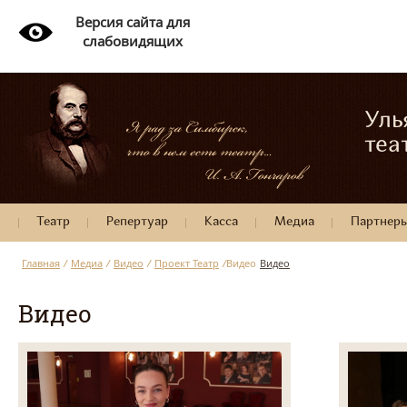
Версия сайта для
слабовидящих
Уль
теа
Театр
Репертуар
Касса
Медиа
Партнер
Главная
/
Медиа
/
Видео
/
Проект Театр
/
Видео
Видео
Видео