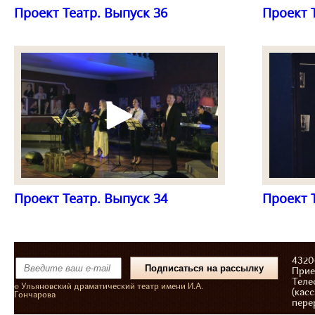
Проект Театр. Выпуск 36
Проект 
Проект Театр. Выпуск 34
Проект 
43206
Прие
Теле
© Ульяновский драматический театр имени И.А.
(касс
Гончарова
пере