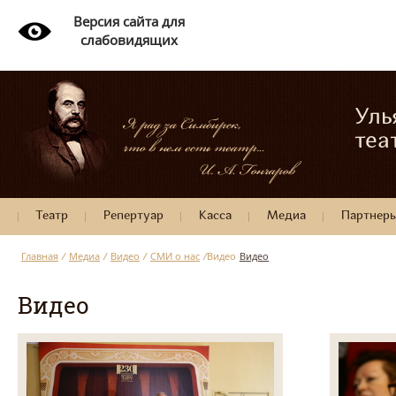
Версия сайта для
слабовидящих
Уль
теа
Театр
Репертуар
Касса
Медиа
Партнер
Главная
/
Медиа
/
Видео
/
СМИ о нас
/
Видео
Видео
Видео