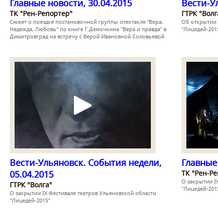
Главные новости, 30.04.2015
Вести-Ул
ТК "Рен-Репортер"
ГТРК "Волг
Сюжет о поездке постановочной группы спектакля "Вера,
Об открытии 
Надежда, Любовь" по книге Г.Демочкина "Вера и правда" в
"Лицедей-201
Димитровград на встречу с Верой Ивановной Соловьевой
Вести-Ульяновск. События недели,
Главные 
05.04.2015
ТК "Рен-Р
О закрытии I
ГТРК "Волга"
"Лицедей-201
О закрытии IX Фестиваля театров Ульяновской области
"Лицедей-2015"