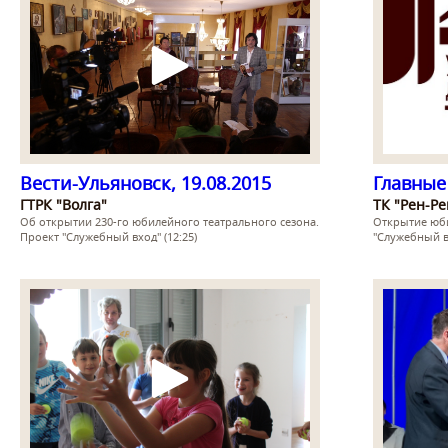
Вести-Ульяновск, 19.08.2015
Главные 
ГТРК "Волга"
ТК "Рен-Р
Об открытии 230-го юбилейного театрального сезона.
Открытие юби
Проект "Служебный вход" (12:25)
"Служебный вх