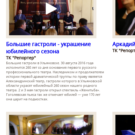
Большие гастроли - украшение
Аркадий 
юбилейного сезона
ТК "Репор
ТК "Репортер"
Большие гастроли в Ульяновске. 30 августа 2016 года
исполнится 260 лет со дня основания первого русского
профессионального театра. Наследником и продолжателем
истории первой драматической труппы по праву является
Александринский театр, гастроли которого в Ульяновской
области украсят юбилейный 260 сезон нашего родного
театра. 2 и 3 мая гастроли открыл спектакль «Женитьба».
Гоголевская пьеса так же отмечает юбилей — уже 170 лет
она царит на подмостках.