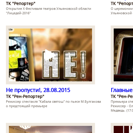
ТК "Репортер"
ТК "Репор
Открытие Х Фестиваля театров Ульяновской области
О церемонии 
"Лицедей-2016"
Ульяновской 
Не пропусти!, 28.08.2015
Главные 
ТК "Рен-Репортер"
ТК "Рен-Р
Режиссер спектакля "Кабала святош" по пьесе М.Булгакова
Премьера спе
о предстоящей премьере
Режиссер - О
Медведь. (17: