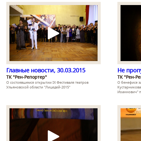
Главные новости, 30.03.2015
Не проп
ТК "Рен-Репортер"
ТК "Рен-Р
О состоявшемся открытии IX Фестиваля театров
О бенефисе з
Ульяновской области "Лицедей-2015"
Кустарникова
Иоаннович" п