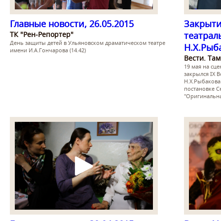
Главные новости, 26.05.2015
Закрыти
ТК "Рен-Репортер"
театрал
День защиты детей в Ульяновском драматическом театре
Н.Х.Рыб
имени И.А.Гончарова (14.42)
Вести. Та
19 мая на сц
закрылся IX 
Н.Х.Рыбакова
постановке С
"Оригинальна