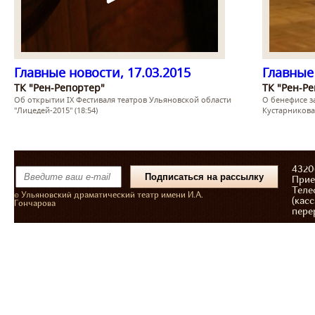
Главные новости, 17.03.2015
Главные 
ТК "Рен-Репортер"
ТК "Рен-Р
Об открытии IX Фестиваля театров Ульяновской области
О бенефисе з
"Лицедей-2015" (18:54)
Кустарникова 
43206
Прие
Теле
© Ульяновский драматический театр имени И.А.
(касс
Гончарова
пере